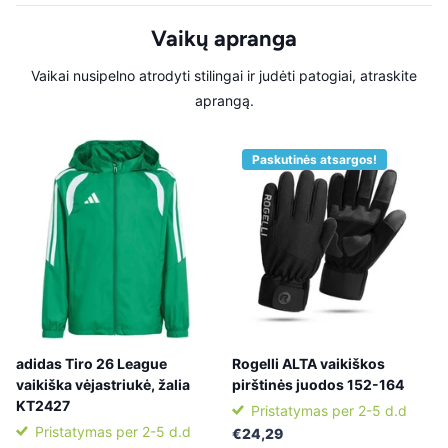
Vaikų apranga
Vaikai nusipelno atrodyti stilingai ir judėti patogiai, atraskite
aprangą.
Paskutinės atsargos!
adidas Tiro 26 League
Rogelli ALTA vaikiškos
vaikiška vėjastriukė, žalia
pirštinės juodos 152-164
KT2427
Pristatymas per 2-5 d.d
Pristatymas per 2-5 d.d
€24,29