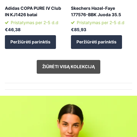
Adidas COPA PURE IV Club
Skechers Hazel-Faye
IN KJ1426 batai
177576-BBK Juoda 35.5
Pristatymas per 2-5 d.d
Pristatymas per 2-5 d.d
€46,38
€85,93
Peržiūrėti parinktis
Peržiūrėti parinktis
ŽIŪRĖTI VISĄ KOLEKCIJĄ