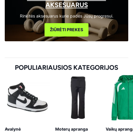
AKSESUARUS
Rinkitės aksesuarus kurie padės Jūsų progresui.
ŽIŪRĖTI PREKES
POPULIARIAUSIOS KATEGORIJOS
Avalynė
Moterų apranga
Vaikų aprang