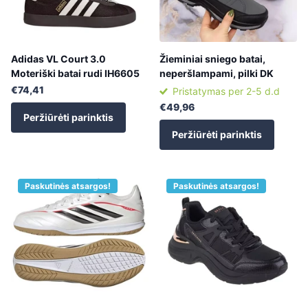
Adidas VL Court 3.0
Žieminiai sniego batai,
Moteriški batai rudi IH6605
neperšlampami, pilki DK
€74,41
Pristatymas per 2-5 d.d
€49,96
Peržiūrėti parinktis
Peržiūrėti parinktis
Paskutinės atsargos!
Paskutinės atsargos!