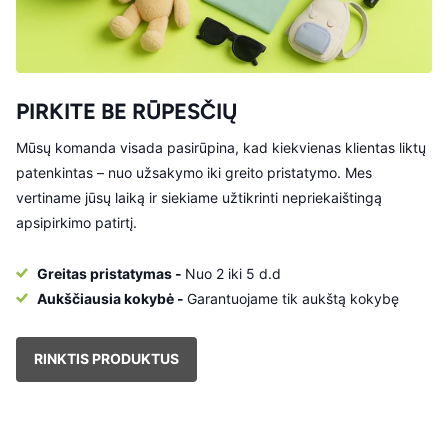
PIRKITE BE RŪPESČIŲ
Mūsų komanda visada pasirūpina, kad kiekvienas klientas liktų
patenkintas – nuo užsakymo iki greito pristatymo. Mes
vertiname jūsų laiką ir siekiame užtikrinti nepriekaištingą
apsipirkimo patirtį.
Greitas pristatymas -
Nuo 2 iki 5 d.d
Aukščiausia kokybė -
Garantuojame tik aukštą kokybę
RINKTIS PRODUKTUS