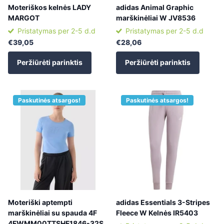
Moteriškos kelnės LADY
adidas Animal Graphic
MARGOT
marškinėliai W JV8536
Pristatymas per 2-5 d.d
Pristatymas per 2-5 d.d
€39,05
€28,06
Peržiūrėti parinktis
Peržiūrėti parinktis
Paskutinės atsargos!
Paskutinės atsargos!
Moteriški aptempti
adidas Essentials 3-Stripes
marškinėliai su spauda 4F
Fleece W Kelnės IR5403
4FWMM00TTSHF1846-32S