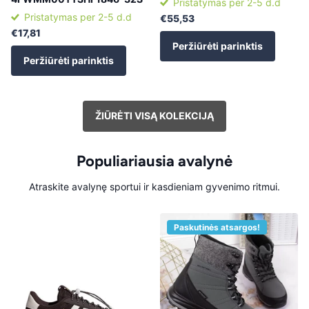
Pristatymas per 2-5 d.d
Pristatymas per 2-5 d.d
€55,53
€17,81
Peržiūrėti parinktis
Peržiūrėti parinktis
ŽIŪRĖTI VISĄ KOLEKCIJĄ
Populiariausia avalynė
Atraskite avalynę sportui ir kasdieniam gyvenimo ritmui.
Paskutinės atsargos!