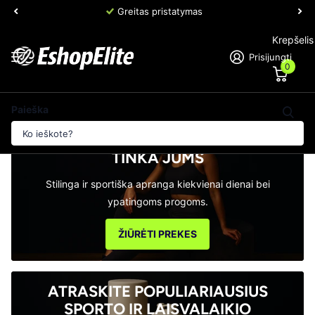
Greitas pristatymas
Krepšelis
Prisijungti
0
Paieška
APRANGA IR AKSESUARAI
, KURIE
TINKA JUMS
Stilinga ir sportiška apranga kiekvienai dienai bei
ypatingoms progoms.
ŽIŪRĖTI PREKES
ATRASKITE POPULIARIAUSIUS
SPORTO IR LAISVALAIKIO