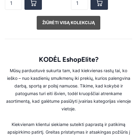
ŽIŪRĖTI VISĄ KOLEKCIJĄ
KODĖL EshopElite?
Mūsų parduotuvė sukurta tam, kad kiekvienas rastų tai, ko
ieško – nuo kasdienių smulkmenų iki prekių, kurios palengvina
darbą, sportą ar poilsį namuose. Tikime, kad kokybė ir
patogumas turi eiti išvien, todėl kruopščiai atrenkame
asortimentą, kad galėtume pasiūlyti įvairias kategorijas vienoje
vietoje.
Kiekvienam klientui siekiame suteikti paprastą ir patikimą
apsipirkimo patirtį. Greitas pristatymas ir atsakingas požiūris į