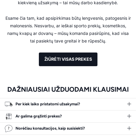
kiekvieną užsakymą – tai mūsų darbo kasdienybė.
Esame čia tam, kad apsipirkimas būtų lengvesnis, patogesnis ir
malonesnis. Nesvarbu, ar ieškai sporto prekių, kosmetikos,
namų kvapų ar dovanų – mūsų komanda pasirūpins, kad visa
tai pasiektų tave greitai ir be rūpesčių.
ŽIŪRĖTI VISAS PREKES
DAŽNIAUSIAI UŽDUODAMI KLAUSIMAI
Per kiek laiko pristatomi užsakymai?
Ar galima grąžinti prekes?
Norėčiau konsultacijos, kaip susisiekti?