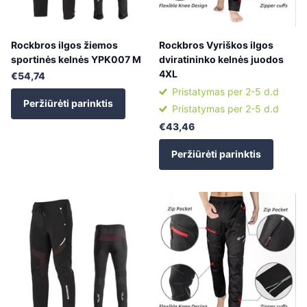
Rockbros ilgos žiemos
Rockbros Vyriškos ilgos
sportinės kelnės YPK007 M
dviratininko kelnės juodos
4XL
€54,74
Pristatymas per 2-5 d.d
Peržiūrėti parinktis
Pristatymas per 2-5 d.d
€43,46
Peržiūrėti parinktis