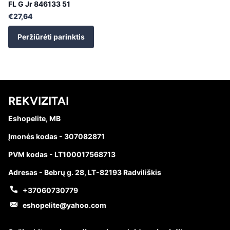
FL G Jr 846133 51
€27,64
Peržiūrėti parinktis
REKVIZITAI
Eshopelite, MB
Įmonės kodas - 307082871
PVM kodas - LT100017568713
Adresas - Bebrų g. 28, LT-82193 Radviliškis
+37060730779
eshopelite@yahoo.com