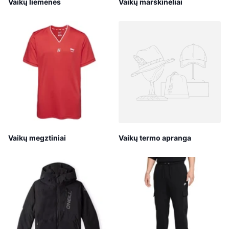
Vaikų liemenės
Vaikų marškinėliai
Vaikų megztiniai
Vaikų termo apranga