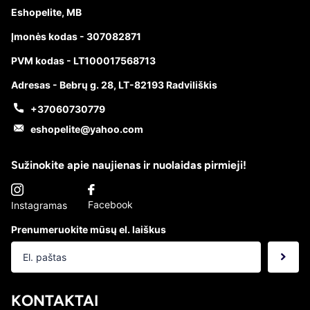
Eshopelite, MB
Įmonės kodas - 307082871
PVM kodas - LT100017568713
Adresas - Bebrų g. 28, LT-82193 Radviliškis
+37060730779
eshopelite@yahoo.com
Sužinokite apie naujienas ir nuolaidas pirmieji!
Facebook
Instagramas
Prenumeruokite mūsų el. laiškus
KONTAKTAI