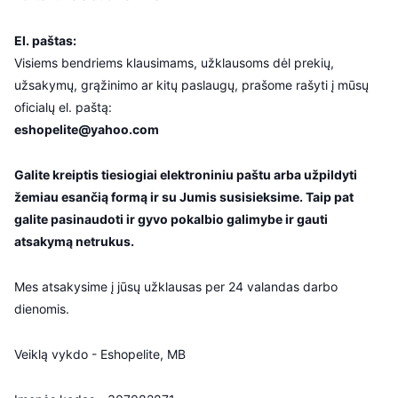
El. paštas:
Visiems bendriems klausimams, užklausoms dėl prekių,
užsakymų, grąžinimo ar kitų paslaugų, prašome rašyti į mūsų
oficialų el. paštą:
eshopelite@yahoo.com
Galite kreiptis tiesiogiai elektroniniu paštu arba užpildyti
žemiau esančią formą ir su Jumis susisieksime. Taip pat
galite pasinaudoti ir gyvo pokalbio galimybe ir gauti
atsakymą netrukus.
Mes atsakysime į jūsų užklausas per 24 valandas darbo
dienomis.
Veiklą vykdo - Eshopelite, MB