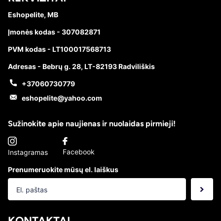
Eshopelite, MB
Įmonės kodas - 307082871
PVM kodas - LT100017568713
Adresas - Bebrų g. 28, LT-82193 Radviliškis
+37060730779
eshopelite@yahoo.com
Sužinokite apie naujienas ir nuolaidas pirmieji!
Facebook
Instagramas
Prenumeruokite mūsų el. laiškus
KONTAKTAI