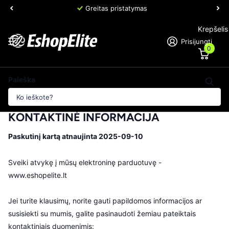
Greitas pristatymas
Krepšelis
Prisijungti
0
Paieška
Pagrindinis puslapis
KONTAKTAI
KONTAKTINĖ INFORMACIJA
Paskutinį kartą atnaujinta 2025-09-10
Sveiki atvykę į mūsų elektroninę parduotuvę -
www.eshopelite.lt
Jei turite klausimų, norite gauti papildomos informacijos ar
susisiekti su mumis, galite pasinaudoti žemiau pateiktais
kontaktiniais duomenimis: