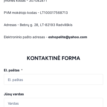
Įmonės kodas -
307082871
PVM mokėtojo kodas - LT100017568713
Adresas -
Bebrų g. 28, LT-82193 Radviliškis
Elektroninio pašto adresas -
eshopelite@yahoo.com
KONTAKTINĖ FORMA
El. paštas
*
Jūsų vardas