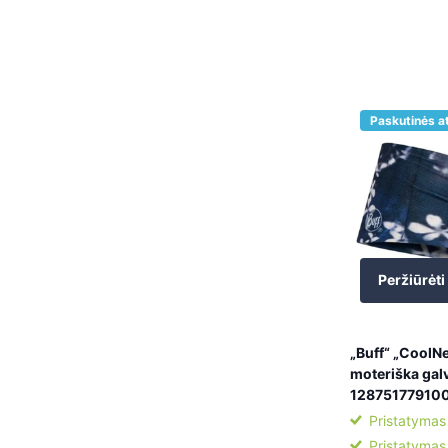
Paskutinės a
Peržiūrėti
„Buff“ „CoolNe
moteriška gal
12875177910
Pristatymas
Pristatymas