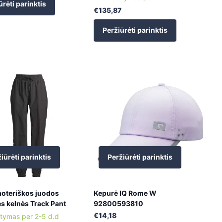
ūrėti parinktis
€135,87
Peržiūrėti parinktis
iūrėti parinktis
Peržiūrėti parinktis
moteriškos juodos
Kepurė IQ Rome W
s kelnės Track Pant
92800593810
€14,18
atymas per 2-5 d.d