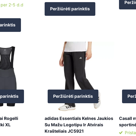
Perži
 per 2-5 d.d
Peržiūrėti parinktis
arinktis
 parinktis
Peržiūrėti parinktis
Perž
ai Rogelli
adidas Essentials Kelnes Jaukios
Casall 
ki XL
Su Mažu Logotipu Ir Atvirais
sportinė
Krašteliais JC5921
Prist