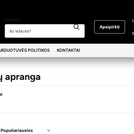
Paieška
Apsipirkti
ARDUOTUVĖS POLITIKOS
KONTAKTAI
ų apranga
ai