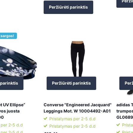
Perži
Peržiūrėti parinktis
tsargos!
 parinktis
Peržiūrėti parinktis
Perž
t UV Ellipse“
Converse "Engineered Jacquard"
adidas T
vos juosta
Leggings Mot. W 10004492-A01
trumpos
00
GL0689
Pristatymas per 2-5 d.d
 per 2-5 d.d
Prist
Pristatymas per 2-5 d.d
 per 2-5 d.d
Prist