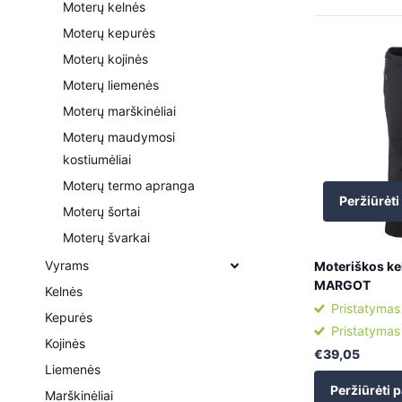
Moterų kelnės
Moterų kepurės
Moterų kojinės
Moterų liemenės
Moterų marškinėliai
Moterų maudymosi
kostiumėliai
Moterų termo apranga
Peržiūrėti
Moterų šortai
Moterų švarkai
Vyrams
Moteriškos k
MARGOT
Kelnės
Pristatymas
Kepurės
Pristatymas
Kojinės
€39,05
Liemenės
Peržiūrėti p
Marškinėliai