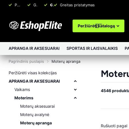
Platus produktų pasirinkimas
Greitas pristatymas
Garantuota kokybė
Greitas pristatymas
Peržiūrėti katalogą
APRANGA IR AKSESUARAI
SPORTAS IR LAISVALAIKIS
P
Pagrindinis puslapis
Moterų apranga
Moter
Peržiūrėti visas kolekcijas
APRANGA IR AKSESUARAI
Vaikams
4546 produkt
Moterims
Moterų aksesuarai
Moterų avalynė
Moterų apranga
Rušiuoti pagal