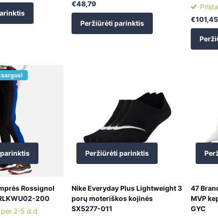
€48,79
Prist
arinktis
€101,45
Peržiūrėti parinktis
Perži
tsargos!
 parinktis
Peržiūrėti parinktis
Perž
mprės Rossignol
Nike Everyday Plus Lightweight 3
47 Bran
 RLKWU02-200
porų moteriškos kojinės
MVP ke
SX5277-011
GYC
 per 2-5 d.d