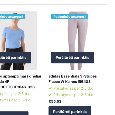
tinės atsargos!
Paskutinės atsargos!
iūrėti parinktis
Peržiūrėti parinktis
i aptempti marškinėliai
adidas Essentials 3-Stripes
da 4F
Fleece W Kelnės IR5403
00TTSHF1846-32S
Pristatymas per 2-5 d.d
atymas per 2-5 d.d
Pristatymas per 2-5 d.d
atymas per 2-5 d.d
€55,53
Peržiūrėti parinktis