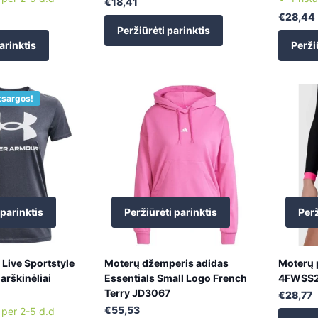
€18,41
€28,44
Peržiūrėti parinktis
arinktis
Perži
tsargos!
 parinktis
Peržiūrėti parinktis
Perž
Live Sportstyle
Moterų džemperis adidas
Moterų 
arškinėliai
Essentials Small Logo French
4FWSS2
Terry JD3067
€28,77
€55,53
 per 2-5 d.d