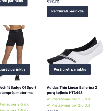
ūrėti parinktis
€32,72
Peržiūrėti parinktis
iūrėti parinktis
Peržiūrėti parinktis
echfit Badge Of Sport
Adidas Thin Linear Ballerina 2
 tamprės moterims
porų kojinės HT3448
Pristatymas per 2-5 d.d
atymas per 2-5 d.d
Pristatymas per 2-5 d.d
atymas per 2-5 d.d