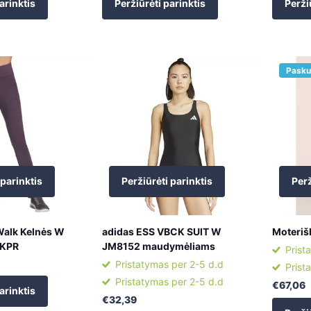
arinktis
Peržiūrėti parinktis
Perži
Pasku
 parinktis
Peržiūrėti parinktis
Perž
Walk Kelnės W
adidas ESS VBCK SUIT W
Moterišk
KPR
JM8152 maudymėliams
Prist
Pristatymas per 2-5 d.d
Prist
Pristatymas per 2-5 d.d
€67,06
arinktis
€32,39