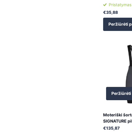
Pristatymas
€35,88
Peržiūrėti p
Peržiūrėti
Moteriški šort
SIGNATURE pil
€135,87