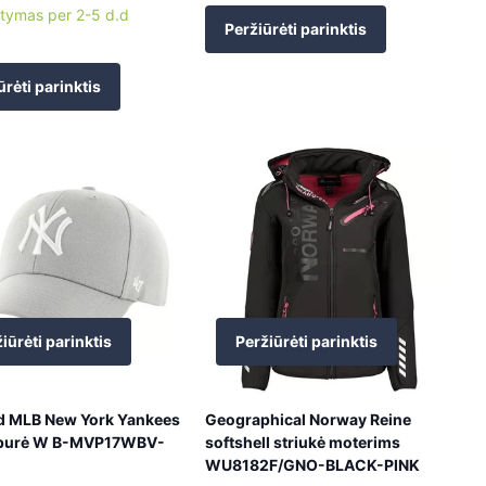
atymas per 2-5 d.d
Peržiūrėti parinktis
ūrėti parinktis
iūrėti parinktis
Peržiūrėti parinktis
d MLB New York Yankees
Geographical Norway Reine
purė W B-MVP17WBV-
softshell striukė moterims
WU8182F/GNO-BLACK-PINK