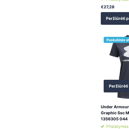
€27,28
Peržiūrėti p
Paskutinės a
Peržiūrėti
Under Armour 
Graphic Ssc M
1356305 044
Pristatymas