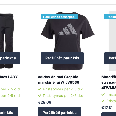
Paskutinės atsargos!
Pasku
 parinktis
Peržiūrėti parinktis
Perž
elnės LADY
adidas Animal Graphic
Moterišk
marškinėliai W JV8536
su spau
4FWMM
 per 2-5 d.d
Pristatymas per 2-5 d.d
Prist
 per 2-5 d.d
Pristatymas per 2-5 d.d
Prist
€28,06
€17,81
arinktis
Peržiūrėti parinktis