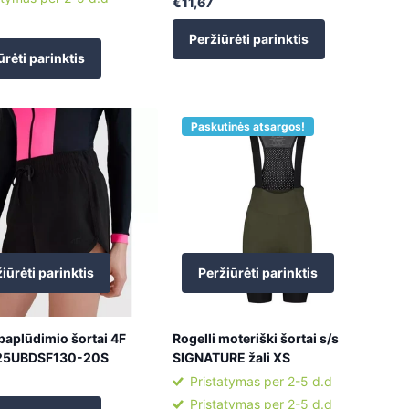
€11,67
Peržiūrėti parinktis
ūrėti parinktis
Paskutinės atsargos!
iūrėti parinktis
Peržiūrėti parinktis
paplūdimio šortai 4F
Rogelli moteriški šortai s/s
5UBDSF130-20S
SIGNATURE žali XS
Pristatymas per 2-5 d.d
Pristatymas per 2-5 d.d