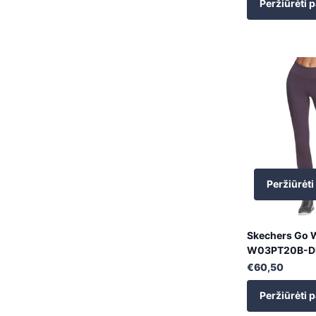
Peržiūrėti p
Peržiūrėti
Skechers Go 
W03PT20B-D
€60,50
Peržiūrėti p