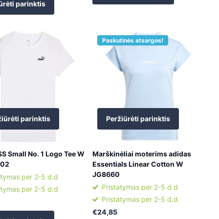
ūrėti parinktis
Paskutinės atsargos!
iūrėti parinktis
Peržiūrėti parinktis
S Small No. 1 Logo Tee W
Marškinėliai moterims adidas
 02
Essentials Linear Cotton W
JG8660
atymas per 2-5 d.d
Pristatymas per 2-5 d.d
atymas per 2-5 d.d
Pristatymas per 2-5 d.d
€24,85