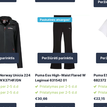
Perži
Paskutinės atsargos!
 parinktis
Peržiūrėti parinktis
Perž
Norway Unicia 224
Puma Ess High-Waist Flared W
Puma ES
 WX3714F/GN
Leginsai 631542 01
682372
 per 2-5 d.d
Pristatymas per 2-5 d.d
Prist
 per 2-5 d.d
Pristatymas per 2-5 d.d
Prist
€30,66
€22,15