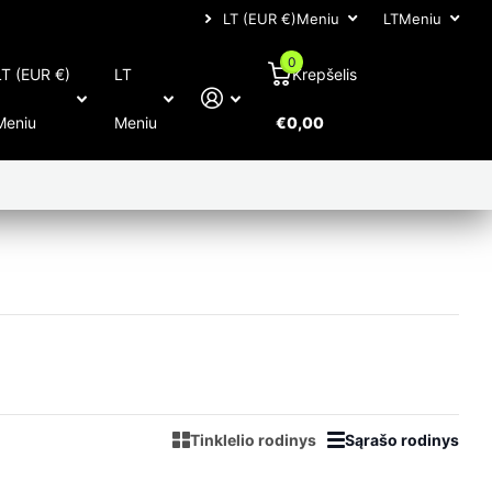
LT (EUR €)
Garantuota kokybė
Meniu
LT
Meniu
0
LT (EUR €)
LT
Krepšelis
Meniu
Meniu
€0,00
Tinklelio rodinys
Sąrašo rodinys