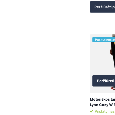
Peržiūrėti p
Paskutinės a
Peržiūrėti
Moteriškos ta
Lynn Cozy W
Pristatymas