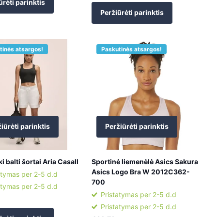
ūrėti parinktis
Peržiūrėti parinktis
tinės atsargos!
Paskutinės atsargos!
iūrėti parinktis
Peržiūrėti parinktis
i balti šortai Aria Casall
Sportinė liemenėlė Asics Sakura
Asics Logo Bra W 2012C362-
atymas per 2-5 d.d
700
atymas per 2-5 d.d
Pristatymas per 2-5 d.d
Pristatymas per 2-5 d.d