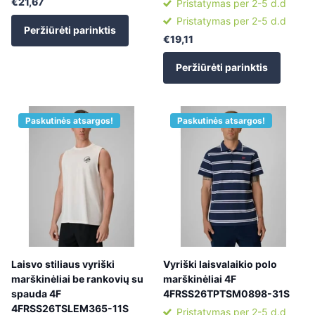
€21,67
Pristatymas per 2-5 d.d
Pristatymas per 2-5 d.d
Peržiūrėti parinktis
€19,11
Peržiūrėti parinktis
Paskutinės atsargos!
Paskutinės atsargos!
Laisvo stiliaus vyriški
Vyriški laisvalaikio polo
marškinėliai be rankovių su
marškinėliai 4F
spauda 4F
4FRSS26TPTSM0898-31S
4FRSS26TSLEM365-11S
Pristatymas per 2-5 d.d