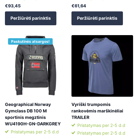
€93,45
€61,64
Peržiūrėti parinktis
Peržiūrėti parinktis
Paskutinės atsargos!
Geographical Norway
Vyriški trumpomis
Gymclass DB 100 M
rankovėmis marškinėliai
sportinis megztinis
TRAILER
WU4190H-GN-DARKGREY
Pristatymas per 2-5 d.d
Pristatymas per 2-5 d.d
Pristatymas per 2-5 d.d