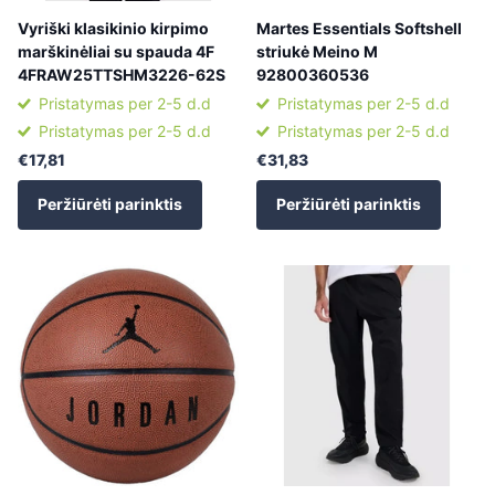
Vyriški klasikinio kirpimo
Martes Essentials Softshell
marškinėliai su spauda 4F
striukė Meino M
4FRAW25TTSHM3226-62S
92800360536
Pristatymas per 2-5 d.d
Pristatymas per 2-5 d.d
Pristatymas per 2-5 d.d
Pristatymas per 2-5 d.d
€17,81
€31,83
Peržiūrėti parinktis
Peržiūrėti parinktis