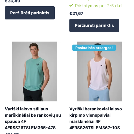
€36,49
Pristatymas per 2-5 d.d
Peržiūrėti parinktis
€21,67
Peržiūrėti parinktis
Paskutinės atsargos!
Vyriški laisvo stiliaus
Vyriški berankoviai laisvo
marškinėliai be rankovių su
kirpimo vienspalviai
spauda 4F
marškinėliai 4F
4FRSS26TSLEM365-47S
4FRSS26TSLEM367-10S