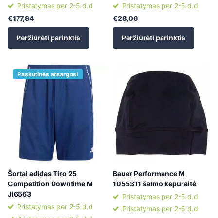
Pristatymas per 2-5 d.d
Pristatymas per 2-5 d.d
€177,84
€28,06
Peržiūrėti parinktis
Peržiūrėti parinktis
Paskutinės atsargos!
Šortai adidas Tiro 25
Bauer Performance M
Competition Downtime M
1055311 šalmo kepuraitė
JI6563
Pristatymas per 2-5 d.d
Pristatymas per 2-5 d.d
Pristatymas per 2-5 d.d