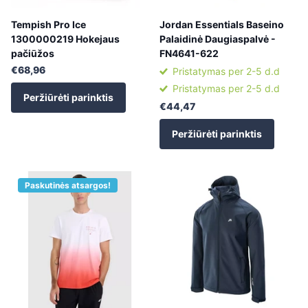
Tempish Pro Ice
Jordan Essentials Baseino
1300000219 Hokejaus
Palaidinė Daugiaspalvė -
pačiūžos
FN4641-622
€68,96
Pristatymas per 2-5 d.d
Pristatymas per 2-5 d.d
Peržiūrėti parinktis
€44,47
Peržiūrėti parinktis
Paskutinės atsargos!