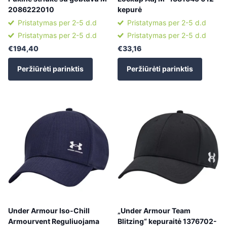
2086222010
kepurė
Pristatymas per 2-5 d.d
Pristatymas per 2-5 d.d
Pristatymas per 2-5 d.d
Pristatymas per 2-5 d.d
€194,40
€33,16
Peržiūrėti parinktis
Peržiūrėti parinktis
Under Armour Iso-Chill
„Under Armour Team
Armourvent Reguliuojama
Blitzing“ kepuraitė 1376702-