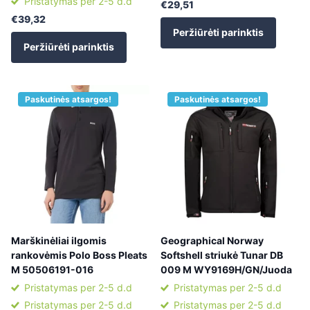
Pristatymas per 2-5 d.d
€29,51
€39,32
Peržiūrėti parinktis
Peržiūrėti parinktis
Paskutinės atsargos!
Paskutinės atsargos!
Marškinėliai ilgomis
Geographical Norway
rankovėmis Polo Boss Pleats
Softshell striukė Tunar DB
M 50506191-016
009 M WY9169H/GN/Juoda
Pristatymas per 2-5 d.d
Pristatymas per 2-5 d.d
Pristatymas per 2-5 d.d
Pristatymas per 2-5 d.d