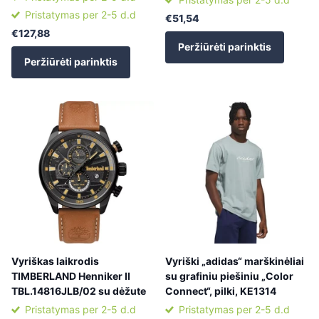
Pristatymas per 2-5 d.d
€51,54
€127,88
Peržiūrėti parinktis
Peržiūrėti parinktis
Vyriškas laikrodis
Vyriški „adidas“ marškinėliai
TIMBERLAND Henniker II
su grafiniu piešiniu „Color
TBL.14816JLB/02 su dėžute
Connect“, pilki, KE1314
Pristatymas per 2-5 d.d
Pristatymas per 2-5 d.d