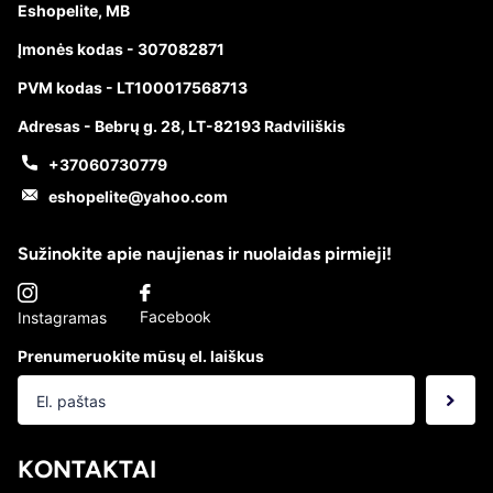
Eshopelite, MB
Įmonės kodas - 307082871
PVM kodas - LT100017568713
Adresas - Bebrų g. 28, LT-82193 Radviliškis
+37060730779
eshopelite@yahoo.com
Sužinokite apie naujienas ir nuolaidas pirmieji!
Facebook
Instagramas
Prenumeruokite mūsų el. laiškus
KONTAKTAI