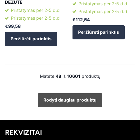
DĖŽUTĖ
Pristatymas per 2-5 d.d
Pristatymas per 2-5 d.d
Pristatymas per 2-5 d.d
Pristatymas per 2-5 d.d
€112,54
€99,58
Peržiūrėti parinktis
Peržiūrėti parinktis
Matėte
48
iš
10601
produktų
Rodyti daugiau produktų
REKVIZITAI