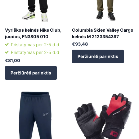
Vyriškos kelnės Nike Club,
Columbia Skien Valley Cargo
juodos, FN3805 010
kelnės M 2123354397
€93,48
Pristatymas per 2-5 d.d
Pristatymas per 2-5 d.d
Peržiūrėti parinktis
€81,00
Peržiūrėti parinktis