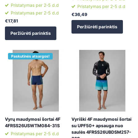
Pristatymas per 2-5 d.d
Pristatymas per 2-5 d.d
Pristatymas per 2-5 d.d
€36,49
€17,81
Peržiūrėti parinktis
Peržiūrėti parinktis
Paskutinės atsargos!
Vyrų maudymosi šortai 4F
Vyriški 4F maudymosi šortai
4FRSS26USWTM084-31S
su UPF50+ apsauga nuo
saulės 4FRSS26UBDSM257-
Pristatymas per 2-5 d.d