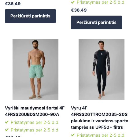
Pristatymas per 2-5 d.d
€36,49
€36,49
Peržiūrėti parinktis
Peržiūrėti parinktis
Vyriški maudymosi šortai 4F
Vyrų 4F
4FRSS26UBDSM260-90A
4FRSS26TTROM2035-20S
plaukimo ir vandens sporto
Pristatymas per 2-5 d.d
tamprės su UPF50+ filtru
Pristatymas per 2-5 d.d
Pristatymas per 2-5 d.d