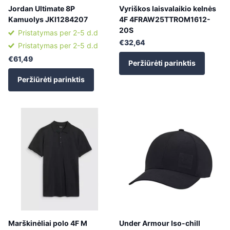
Jordan Ultimate 8P
Vyriškos laisvalaikio kelnės
Kamuolys JKI1284207
4F 4FRAW25TTROM1612-
20S
Pristatymas per 2-5 d.d
€32,64
Pristatymas per 2-5 d.d
€61,49
Peržiūrėti parinktis
Peržiūrėti parinktis
Marškinėliai polo 4F M
Under Armour Iso-chill