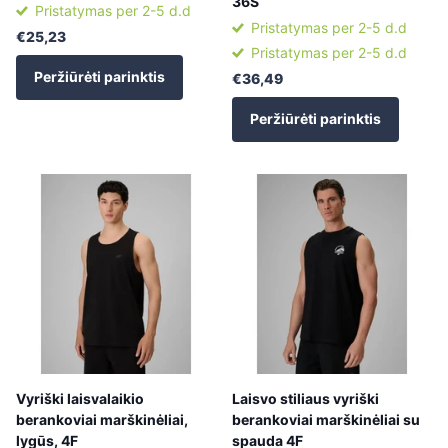
36S
Pristatymas per 2-5 d.d
Pristatymas per 2-5 d.d
€25,23
Pristatymas per 2-5 d.d
Peržiūrėti parinktis
€36,49
Peržiūrėti parinktis
Vyriški laisvalaikio
Laisvo stiliaus vyriški
berankoviai marškinėliai,
berankoviai marškinėliai su
lygūs, 4F
spauda 4F