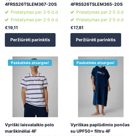
4FRSS26TSLEM367-20S
4FRSS26TSLEM365-20S
Pristatymas per 2-5 d.d
Pristatymas per 2-5 d.d
Pristatymas per 2-5 d.d
Pristatymas per 2-5 d.d
€19,11
€17,81
Peržiūrėti parinktis
Peržiūrėti parinktis
Paskutinės atsargos!
Paskutinės atsargos!
Vyriški laisvalaikio polo
Vyriškas paplūdimio pončas
marškinėliai 4F
su UPF50+ filtru 4F