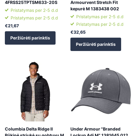
4FRSS25TPTSM633-20S
Armourvent Stretch Fit
kepurė M 1383438 002
Pristatymas per 2-5 d.d
Pristatymas per 2-5 d.d
Pristatymas per 2-5 d.d
Pristatymas per 2-5 d.d
€21,67
€32,65
Peržiūrėti parinktis
Peržiūrėti parinktis
Columbia Delta Ridge II
Under Armour "Branded
Pūkinė striukė su gobtuvu M
Lockup Adj M" 1381645 012