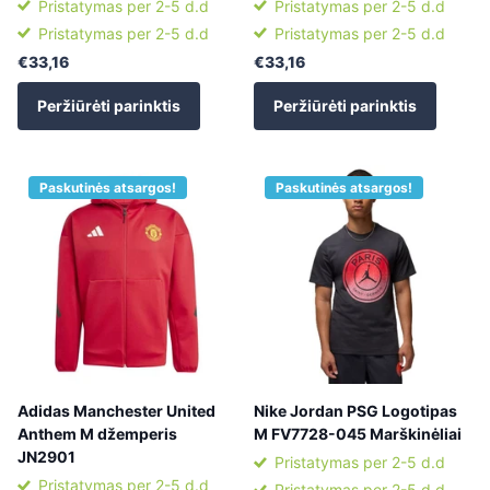
Pristatymas per 2-5 d.d
Pristatymas per 2-5 d.d
Pristatymas per 2-5 d.d
Pristatymas per 2-5 d.d
€33,16
€33,16
Peržiūrėti parinktis
Peržiūrėti parinktis
Paskutinės atsargos!
Paskutinės atsargos!
Adidas Manchester United
Nike Jordan PSG Logotipas
Anthem M džemperis
M FV7728-045 Marškinėliai
JN2901
Pristatymas per 2-5 d.d
Pristatymas per 2-5 d.d
Pristatymas per 2-5 d.d