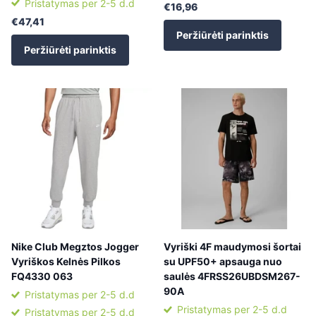
Pristatymas per 2-5 d.d
€16,96
€47,41
Peržiūrėti parinktis
Peržiūrėti parinktis
Nike Club Megztos Jogger
Vyriški 4F maudymosi šortai
Vyriškos Kelnės Pilkos
su UPF50+ apsauga nuo
FQ4330 063
saulės 4FRSS26UBDSM267-
90A
Pristatymas per 2-5 d.d
Pristatymas per 2-5 d.d
Pristatymas per 2-5 d.d