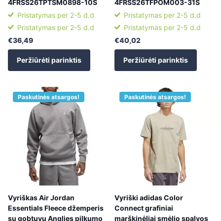
4FRSS26TPTSM0898-10S
4FRSS26TFPOM003-31S
Pristatymas per 2-5 d.d
Pristatymas per 2-5 d.d
Pristatymas per 2-5 d.d
Pristatymas per 2-5 d.d
€36,49
€40,02
Peržiūrėti parinktis
Peržiūrėti parinktis
Paskutinės atsargos!
Paskutinės atsargos!
Vyriškas Air Jordan
Vyriški adidas Color
Essentials Fleece džemperis
Connect grafiniai
su gobtuvu Anglies pilkumo
marškinėliai smėlio spalvos