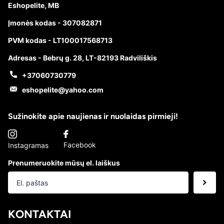
Eshopelite, MB
Įmonės kodas - 307082871
PVM kodas - LT100017568713
Adresas - Bebrų g. 28, LT-82193 Radviliškis
+37060730779
eshopelite@yahoo.com
Sužinokite apie naujienas ir nuolaidas pirmieji!
Facebook
Instagramas
Prenumeruokite mūsų el. laiškus
KONTAKTAI