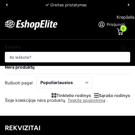
Greitas pristatymas
Krepšelis
Prisijungti
0
Pagrindinis puslapis
Vaikų apatiniai
Paieška
Vaikų apatiniai
Nėra produktų
Rušiuoti pagal
Tinklelio rodinys
Sąrašo rodinys
Šioje kolekcijoje nėra produktų.
Tęskite apsipirkimą
.
REKVIZITAI