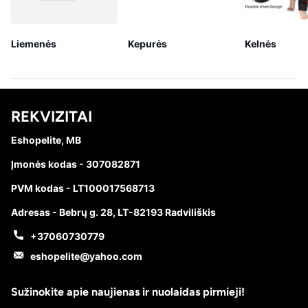
Liemenės
Kepurės
Kelnės
REKVIZITAI
Eshopelite, MB
Įmonės kodas - 307082871
PVM kodas - LT100017568713
Adresas - Bebrų g. 28, LT-82193 Radviliškis
+37060730779
eshopelite@yahoo.com
Sužinokite apie naujienas ir nuolaidas pirmieji!