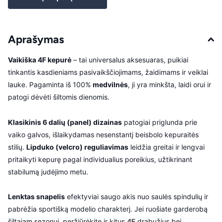
Aprašymas
Vaikiška 4F kepurė
– tai universalus aksesuaras, puikiai
tinkantis kasdieniams pasivaikščiojimams, žaidimams ir veiklai
lauke. Pagaminta iš 100%
medvilnės
, ji yra minkšta, laidi orui ir
patogi dėvėti šiltomis dienomis.
Klasikinis 6 dalių (panel) dizainas
patogiai priglunda prie
vaiko galvos, išlaikydamas nesenstantį beisbolo kepuraitės
stilių.
Lipduko (velcro) reguliavimas
leidžia greitai ir lengvai
pritaikyti kepurę pagal individualius poreikius, užtikrinant
stabilumą judėjimo metu.
Lenktas snapelis
efektyviai saugo akis nuo saulės spindulių ir
pabrėžia sportišką modelio charakterį. Jei ruošiate garderobą
šiltajam sezonui, peržiūrėkite ir kitus
4F
drabužius bei