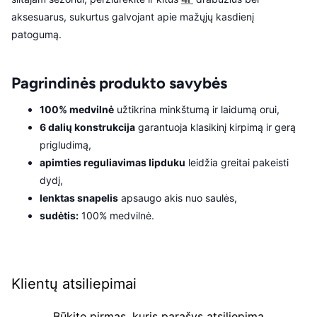
aksesuarus, sukurtus galvojant apie mažųjų kasdienį
patogumą.
Pagrindinės produkto savybės
100% medvilnė
užtikrina minkštumą ir laidumą orui,
6 dalių konstrukcija
garantuoja klasikinį kirpimą ir gerą
prigludimą,
apimties reguliavimas lipduku
leidžia greitai pakeisti
dydį,
lenktas snapelis
apsaugo akis nuo saulės,
sudėtis:
100% medvilnė.
Klientų atsiliepimai
Būkite pirmas, kuris parašys atsiliepimą