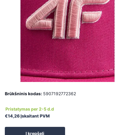
Brūkšninis kodas:
5907192772362
Pristatymas per 2-5 d.d
€14,26 Įskaitant PVM
Į krepšelį