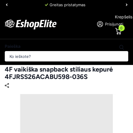
Greitas pristatymas
Krepšelis
Prisijungti
0
Paieška
4F vaikiška snapback stiliaus kepurė
4FJRSS26ACABU598-036S