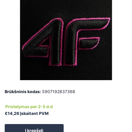
Brūkšninis kodas:
5907192837368
Pristatymas per 2-5 d.d
€14,26 Įskaitant PVM
Į krepšelį