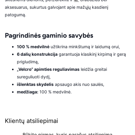
aksesuarus, sukurtus galvojant apie mažųjų kasdienį
patogumą.
Pagrindinės gaminio savybės
100 % medvilnė
užtikrina minkštumą ir laidumą orui,
6 dalių konstrukcija
garantuoja klasikinį kirpimą ir gerą
prigludimą,
„Velcro“ apimties reguliavimas
leidžia greitai
sureguliuoti dydį,
išlenktas skydelis
apsaugo akis nuo saulės,
medžiaga:
100 % medvilnė.
Klientų atsiliepimai
Būkite pirmas, kuris parašys atsiliepimą