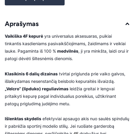
Aprašymas
Vaikiška 4F kepurė
yra universalus aksesuaras, puikiai
tinkantis kasdieniams pasivaikščiojimams, žaidimams ir veiklai
lauke. Pagaminta iš 100 %
medvilnės
, ji yra minkšta, laidi orui ir
patogi dėvėti šiltesnėmis dienomis.
Klasikinis 6 dalių dizainas
tvirtai priglunda prie vaiko galvos,
išlaikydamas nesenstančią beisbolo kepuraitės išvaizdą.
„Velcro“ (lipduko) reguliavimas
leidžia greitai ir lengvai
pritaikyti kepurę pagal individualius poreikius, užtikrinant
patogų prigludimą judėjimo metu.
Išlenktas skydelis
efektyviai apsaugo akis nuo saulės spindulių
ir pabrėžia sportinį modelio stilių. Jei ruošiate garderobą
šiltesnėms dienoms, peržiūrėkite ir
4F
drabužius bei