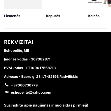
Liemenės
Kepurės
Kelnės
REKVIZITAI
Eshopelite, MB
Įmonės kodas - 307082871
PVM kodas - LT100017568713
Adresas - Bebrų g. 28, LT-82193 Radviliškis
+37060730779
eshopelite@yahoo.com
Sužinokite apie naujienas ir nuolaidas pirmieji!